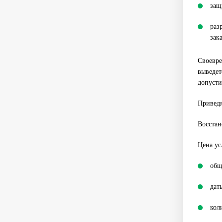
защ
раз
зак
Своевре
выведет
допусти
Приведя
Восстан
Цена ус
общ
дат
кол