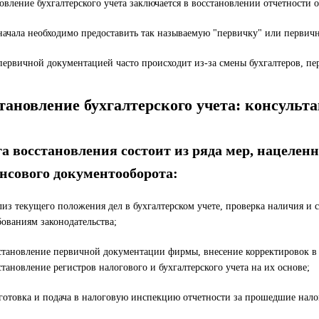
овление бухгалтерского учета заключается в восстановлении отчетности 
начала необходимо предоставить так называемую "первичку" или перви
первичной документацией часто происходит из-за смены бухгалтеров, пер
тановление бухгалтерского учета: консульт
га восстановления состоит из ряда мер, нацелен
нсового документооборота:
лиз текущего положения дел в бухгалтерском учете, проверка наличия и 
бованиям законодательства;
становление первичной документации фирмы, внесение корректировок в
становление регистров налогового и бухгалтерского учета на их основе;
готовка и подача в налоговую инспекцию отчетности за прошедшие нало