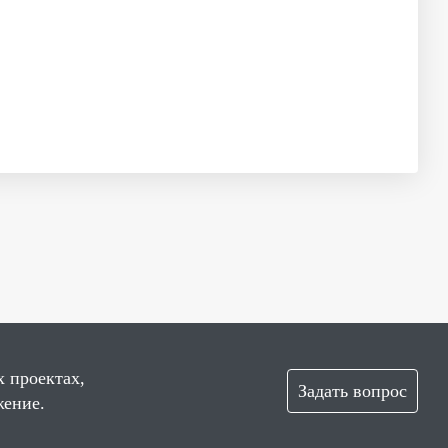
х проектах,
Задать вопрос
жение.