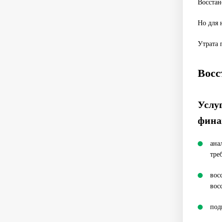
Восстан
Но для 
Утрата 
Восс
Услу
фина
ана
тре
вос
вос
под