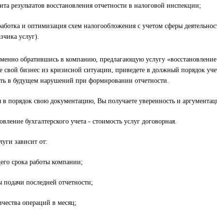
ита результатов восстановления отчетности в налоговой инспекции;
работка и оптимизация схем налогообложения с учетом сферы деятельнос
азчика услуг).
менно обратившись в компанию, предлагающую услугу «восстановление 
е свой бизнес из кризисной ситуации, приведете в должный порядок уче
ть в будущем нарушений при формировании отчетности.
 в порядок свою документацию, Вы получаете уверенность и аргумента
овление бухгалтерского учета - стоимость услуг договорная.
луги зависит от:
его срока работы компании;
ы подачи последней отчетности;
ичества операций в месяц;