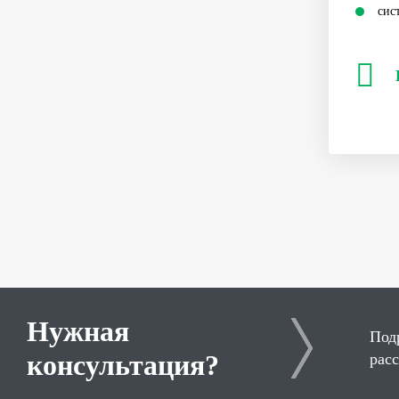
сис
Нужная
Под
консультация?
рас