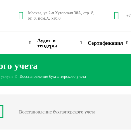
Москва, ул.2-я Хуторская 38А, стр. 8,
+7
эт. 8, пом.X, каб.8
Аудит и
Сертификация
тендеры
ого учета
 услуги
Восстановление бухгалтерского учета
Восстановление бухгалтерского учета