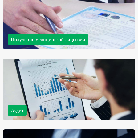
Получение медицинской лицензии
Подготовим все необходимые бумаги, возьмём на себя организацию
проведения проверок для получения заключений, подготовим досье
соискателя лицензии – и подадим собранные документы в
лицензирующий орган.
Аудит
Обязательный аудит финансовой (бухгалтерской) отчетности
предприятий; общий инициативный аудит; специальный аудит;
налоговый экспресс-аудит; инвентаризация расчетов с контрагентами;
налоговый аудит и др.